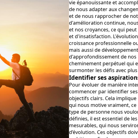
vie épanouissante et accompl
de nous adapter aux changem
et de nous rapprocher de notr
d'amélioration continue, nou
et nos croyances, ce qui peut
et d'insatisfaction. L'évoluti
croissance professionnelle o
mais aussi de développement 
d'approfondissement de nos re
cheminement perpétuel qui enr
surmonter les défis avec plus 
Identifier ses aspirations
Pour évoluer de manière inten
commencer par identifier ses 
objectifs clairs. Cela impliq
qui nous motive vraiment, ce
type de personne nous voulons
définies, il est essentiel de le
mesurables, qui nous servir
d’évolution. Ces objectifs doi