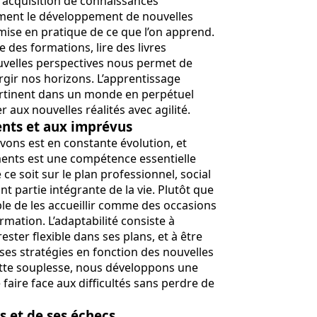
l'acquisition de connaissances
ement le développement de nouvelles
mise en pratique de ce que l’on apprend.
re des formations, lire des livres
nouvelles perspectives nous permet de
rgir nos horizons. L’apprentissage
ertinent dans un monde en perpétuel
aux nouvelles réalités avec agilité.
nts et aux imprévus
vons est en constante évolution, et
ents est une compétence essentielle
ce soit sur le plan professionnel, social
t partie intégrante de la vie. Plutôt que
able de les accueillir comme des occasions
rmation. L’adaptabilité consiste à
ster flexible dans ses plans, et à être
t ses stratégies en fonction des nouvelles
cette souplesse, nous développons une
faire face aux difficultés sans perdre de
s et de ses échecs