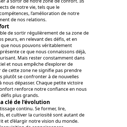
r à sortir de notre zone de confort. Ils
ects de notre vie, tels que le
ompétences, l’amélioration de notre
ment de nos relations.
fort
able de sortir régulièrement de sa zone de
os peurs, en relevant des défis, et en
s que nous pouvons véritablement
représente ce que nous connaissons déjà,
écurisant. Mais rester constamment dans
tiel et nous empêche d’explorer de
r de cette zone ne signifie pas prendre
s plutôt se confronter à de nouvelles
 nous dépasser. Chaque petite victoire
onfort renforce notre confiance en nous
 défis plus grands.
a clé de l’évolution
tissage continu. Se former, lire,
s, et cultiver la curiosité sont autant de
t et d’élargir notre vision du monde.