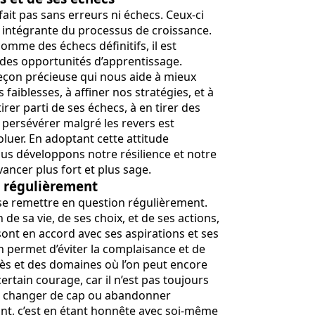
fait pas sans erreurs ni échecs. Ceux-ci
ie intégrante du processus de croissance.
omme des échecs définitifs, il est
des opportunités d’apprentissage.
eçon précieuse qui nous aide à mieux
aiblesses, à affiner nos stratégies, et à
rer parti de ses échecs, à en tirer des
 persévérer malgré les revers est
oluer. En adoptant cette attitude
nous développons notre résilience et notre
vancer plus fort et plus sage.
n régulièrement
e se remettre en question régulièrement.
 de sa vie, de ses choix, et de ses actions,
sont en accord avec ses aspirations et ses
n permet d’éviter la complaisance et de
rès et des domaines où l’on peut encore
certain courage, car il n’est pas toujours
oit changer de cap ou abandonner
nt, c’est en étant honnête avec soi-même