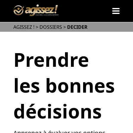
AGISSEZ !
>
DOSSIERS
>
DECIDER
Prendre
les bonnes
décisions
Apprenez à évaluer vos options